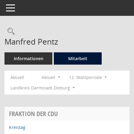
Toggle navigation
Rechercheauswahl
Manfred Pentz
Informationen
Mitarbeit
Aktuell
Aktuell
12. Wahlperiode
Landkreis Darmstadt-Dieburg
FRAKTION DER CDU
Kreistag