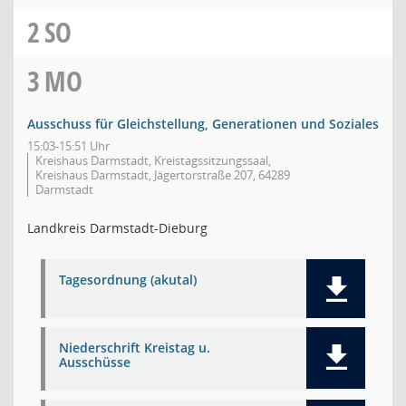
2
SO
3
MO
Ausschuss für Gleichstellung, Generationen und Soziales
15:03-15:51 Uhr
Kreishaus Darmstadt, Kreistagssitzungssaal,
Kreishaus Darmstadt, Jägertorstraße 207, 64289
Darmstadt
Landkreis Darmstadt-Dieburg
Tagesordnung (akutal)
Niederschrift Kreistag u.
Ausschüsse