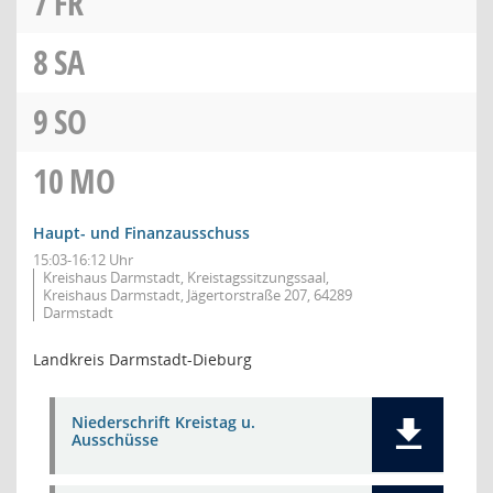
7
FR
8
SA
9
SO
10
MO
Haupt- und Finanzausschuss
15:03-16:12 Uhr
Kreishaus Darmstadt, Kreistagssitzungssaal,
Kreishaus Darmstadt, Jägertorstraße 207, 64289
Darmstadt
Landkreis Darmstadt-Dieburg
Niederschrift Kreistag u.
Ausschüsse