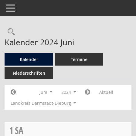
Toggle navigation
Rechercheauswahl
Kalender 2024 Juni
Kalender
Termine
Niederschriften
Juni
2024
Aktuell
Landkreis Darmstadt-Dieburg
1
SA