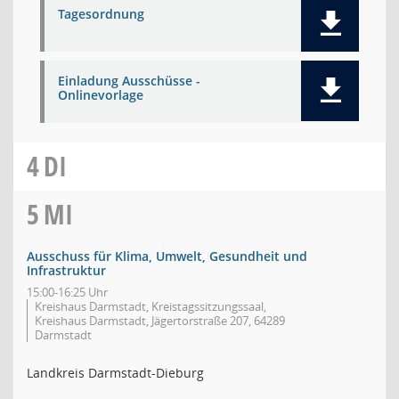
Tagesordnung
Einladung Ausschüsse -
Onlinevorlage
4
DI
5
MI
Ausschuss für Klima, Umwelt, Gesundheit und
Infrastruktur
15:00-16:25 Uhr
Kreishaus Darmstadt, Kreistagssitzungssaal,
Kreishaus Darmstadt, Jägertorstraße 207, 64289
Darmstadt
Landkreis Darmstadt-Dieburg