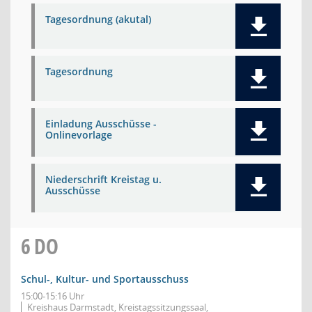
Tagesordnung (akutal)
Tagesordnung
Einladung Ausschüsse -
Onlinevorlage
Niederschrift Kreistag u.
Ausschüsse
6
DO
Schul-, Kultur- und Sportausschuss
15:00-15:16 Uhr
Kreishaus Darmstadt, Kreistagssitzungssaal,