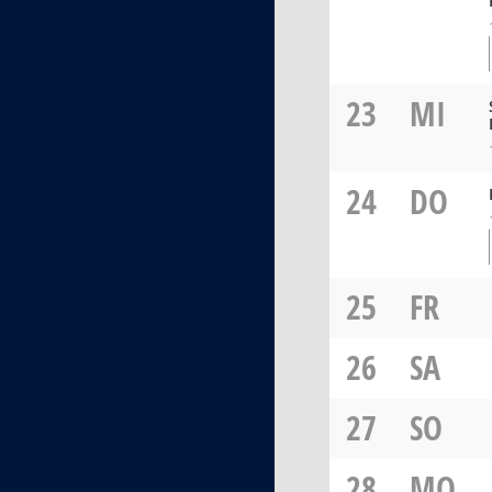
23
MI
24
DO
25
FR
26
SA
27
SO
28
MO