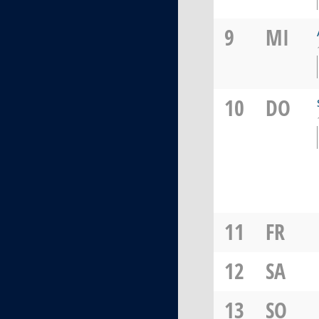
9
MI
10
DO
11
FR
12
SA
13
SO