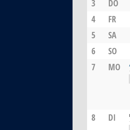
3
DO
4
FR
5
SA
6
SO
7
MO
8
DI