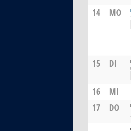
14
MO
15
DI
16
MI
17
DO