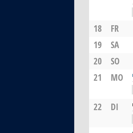
18
FR
19
SA
20
SO
21
MO
22
DI