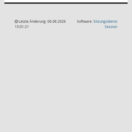
Letzte Änderung: 06.08.2026
Software:
Sitzungsdienst
(Wird in
15:01:21
Session