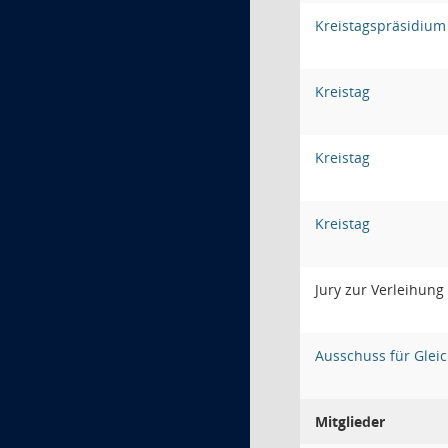
Kreistagspräsidium
Kreistag
Kreistag
Kreistag
Jury zur Verleihun
Ausschuss für Gleic
Mitglieder