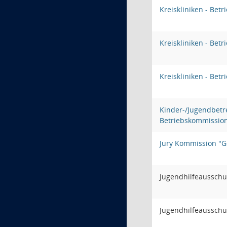
Kreiskliniken - Bet
Kreiskliniken - Bet
Kreiskliniken - Bet
Kinder-/Jugendbetre
Betriebskommissio
Jury Kommission "G
Jugendhilfeausschu
Jugendhilfeausschu