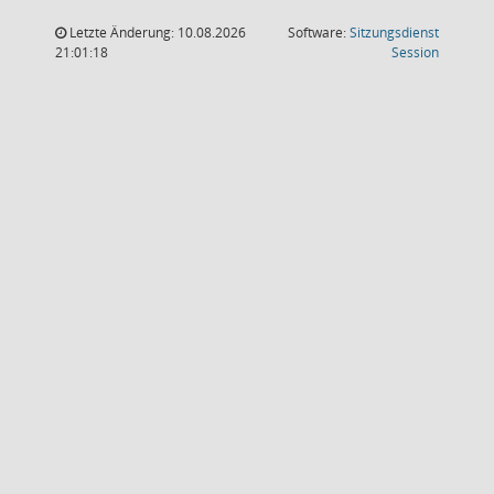
Letzte Änderung: 10.08.2026
Software:
Sitzungsdienst
(Wird in
21:01:18
Session