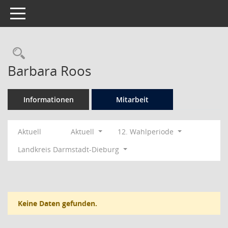
Toggle navigation
Rechercheauswahl
Barbara Roos
Informationen
Mitarbeit
Aktuell
Aktuell
12. Wahlperiode
Landkreis Darmstadt-Dieburg
Keine Daten gefunden.