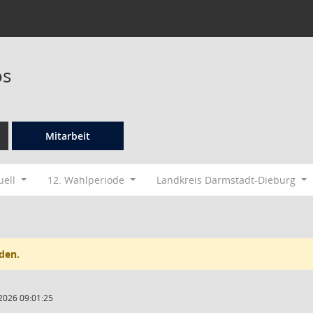
os
Mitarbeit
uell
12. Wahlperiode
Landkreis Darmstadt-Dieburg
den.
2026 09:01:25