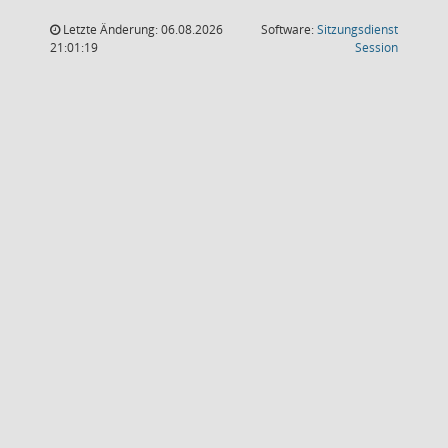
Letzte Änderung: 06.08.2026
Software:
Sitzungsdienst
(Wird in
21:01:19
Session