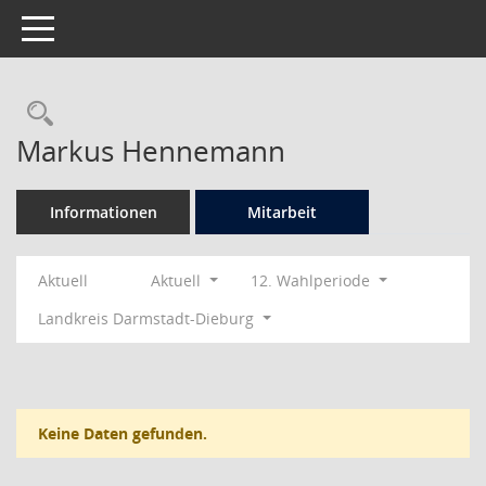
Toggle navigation
Rechercheauswahl
Markus Hennemann
Informationen
Mitarbeit
Aktuell
Aktuell
12. Wahlperiode
Landkreis Darmstadt-Dieburg
Keine Daten gefunden.