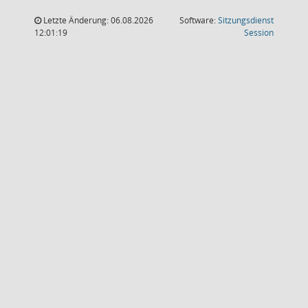
Letzte Änderung: 06.08.2026
Software:
Sitzungsdienst
(Wird in
12:01:19
Session