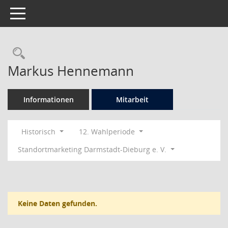
Toggle navigation
Rechercheauswahl
Markus Hennemann
Informationen
Mitarbeit
Historisch
12. Wahlperiode
Standortmarketing Darmstadt-Dieburg e. V.
Keine Daten gefunden.