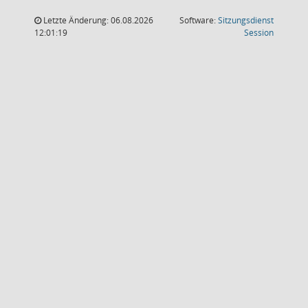
Letzte Änderung: 06.08.2026
Software:
Sitzungsdienst
(Wird in
12:01:19
Session