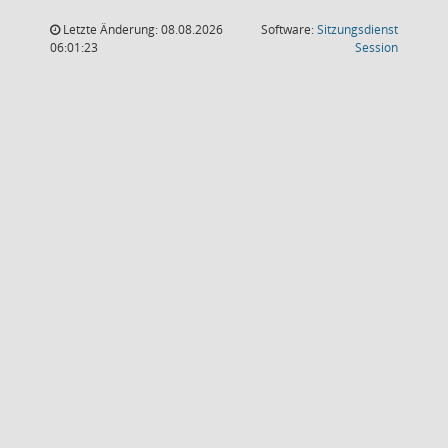
Letzte Änderung: 08.08.2026
Software:
Sitzungsdienst
(Wird in
06:01:23
Session