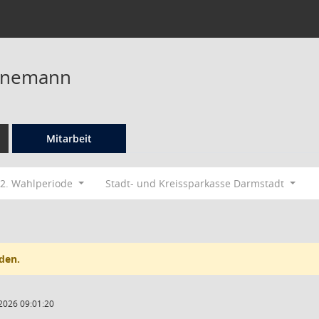
nnemann
Mitarbeit
2. Wahlperiode
Stadt- und Kreissparkasse Darmstadt
den.
2026 09:01:20