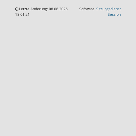
Letzte Änderung: 08.08.2026
Software:
Sitzungsdienst
(Wird in
18:01:21
Session