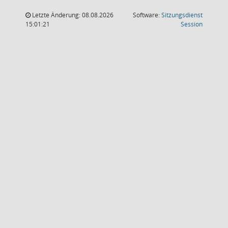
Letzte Änderung: 08.08.2026
Software:
Sitzungsdienst
(Wird in
15:01:21
Session