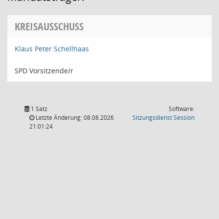
KREISAUSSCHUSS
Klaus Peter Schellhaas
SPD Vorsitzende/r
1 Satz
Software:
(Wird in
Letzte Änderung: 08.08.2026
Sitzungsdienst
Session
21:01:24