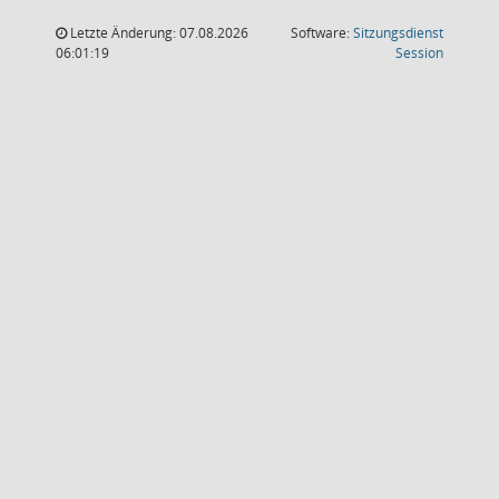
Letzte Änderung: 07.08.2026
Software:
Sitzungsdienst
(Wird in
06:01:19
Session