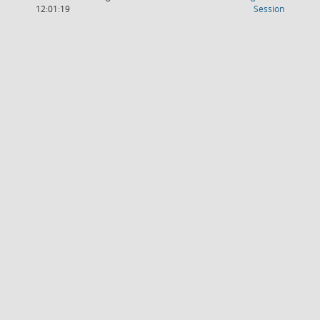
(Wird in
12:01:19
Session