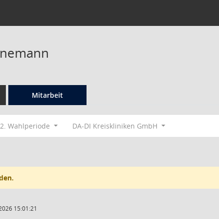
nnemann
Mitarbeit
2. Wahlperiode
DA-DI Kreiskliniken GmbH
den.
2026 15:01:21