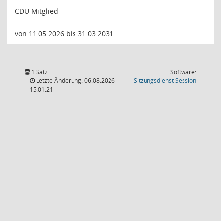
CDU Mitglied
von 11.05.2026 bis 31.03.2031
1 Satz
Software:
(Wird in
Letzte Änderung: 06.08.2026
Sitzungsdienst
Session
15:01:21