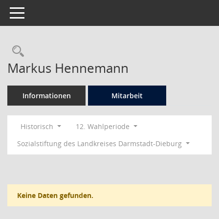
Toggle navigation
Rechercheauswahl
Markus Hennemann
Informationen
Mitarbeit
Historisch
12. Wahlperiode
Sozialstiftung des Landkreises Darmstadt-Dieburg
Keine Daten gefunden.