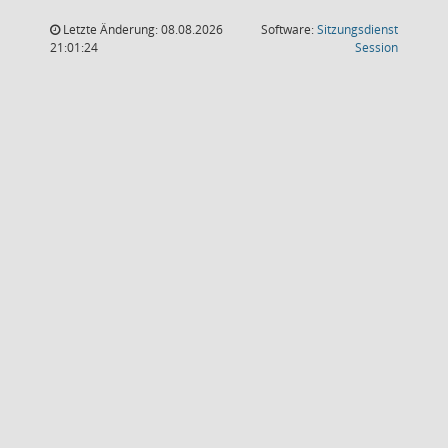
Letzte Änderung: 08.08.2026
Software:
Sitzungsdienst
(Wird in
21:01:24
Session