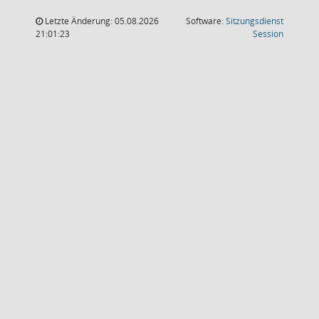
Letzte Änderung: 05.08.2026
Software:
Sitzungsdienst
(Wird in
21:01:23
Session