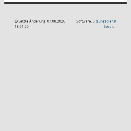
Letzte Änderung: 07.08.2026
Software:
Sitzungsdienst
(Wird in
18:01:20
Session