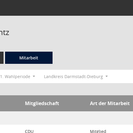
ntz
Mitarbeit
1. Wahlperiode
Landkreis Darmstadt-Dieburg
Mitgliedschaft
Art der Mitarbeit
CDU
Mitglied