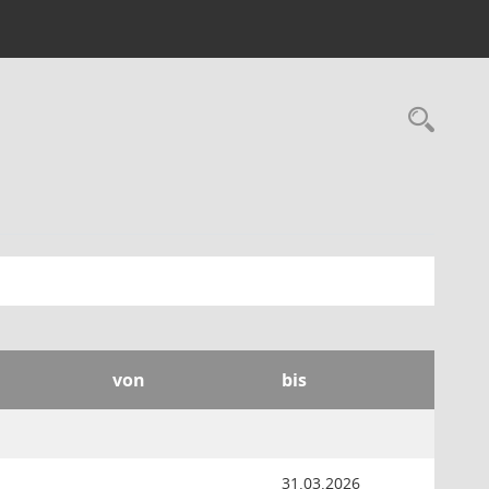
Rec
von
bis
31.03.2026