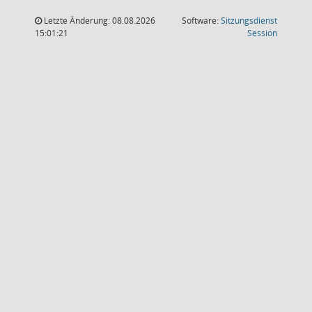
Letzte Änderung: 08.08.2026
Software:
Sitzungsdienst
(Wird in
15:01:21
Session