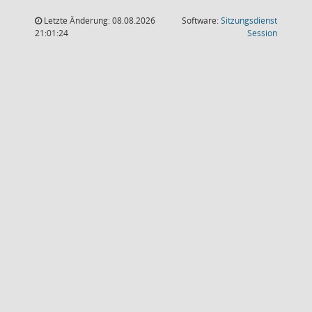
Letzte Änderung: 08.08.2026
Software:
Sitzungsdienst
(Wird in
21:01:24
Session