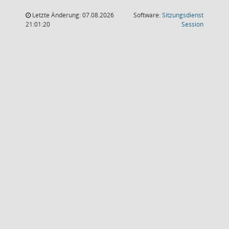
Letzte Änderung: 07.08.2026
Software:
Sitzungsdienst
(Wird in
21:01:20
Session