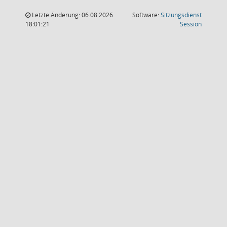
Letzte Änderung: 06.08.2026
Software:
Sitzungsdienst
(Wird in
18:01:21
Session