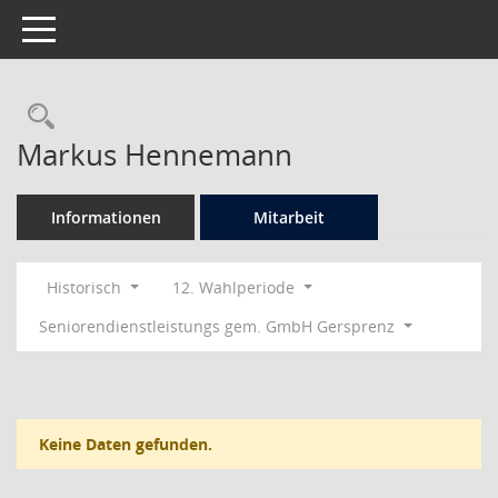
Toggle navigation
Rechercheauswahl
Markus Hennemann
Informationen
Mitarbeit
Historisch
12. Wahlperiode
Seniorendienstleistungs gem. GmbH Gersprenz
Keine Daten gefunden.