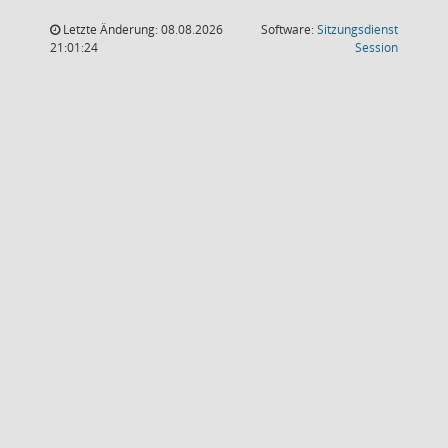
Letzte Änderung: 08.08.2026
Software:
Sitzungsdienst
(Wird in
21:01:24
Session