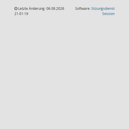
Letzte Änderung: 06.08.2026
Software:
Sitzungsdienst
(Wird in
21:01:19
Session