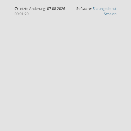
Letzte Änderung: 07.08.2026
Software:
Sitzungsdienst
(Wird in
09:01:20
Session