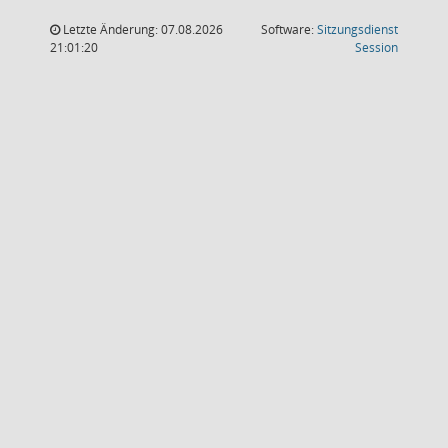
Letzte Änderung: 07.08.2026
Software:
Sitzungsdienst
(Wird in
21:01:20
Session