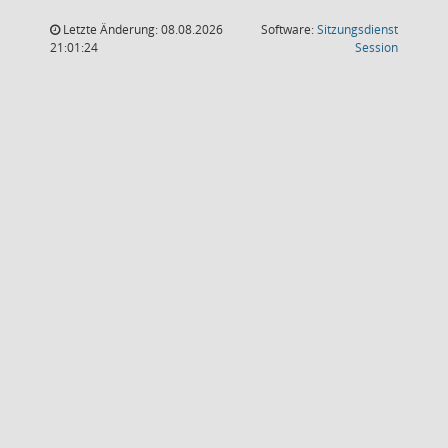
Letzte Änderung: 08.08.2026
Software:
Sitzungsdienst
(Wird in
21:01:24
Session