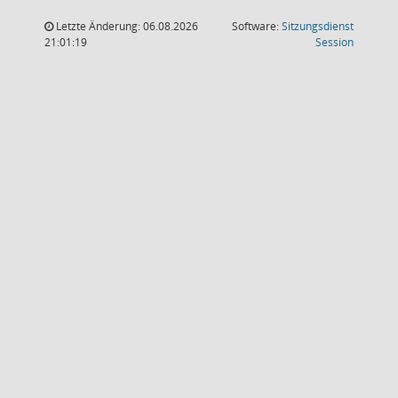
Letzte Änderung: 06.08.2026
Software:
Sitzungsdienst
(Wird in
21:01:19
Session