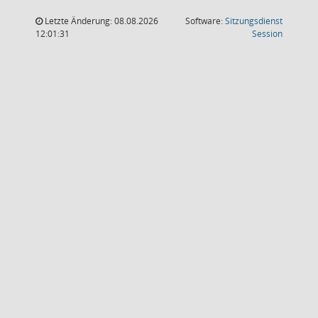
Letzte Änderung: 08.08.2026
Software:
Sitzungsdienst
(Wird in
12:01:31
Session