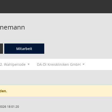
nnemann
Mitarbeit
2. Wahlperiode
DA-DI Kreiskliniken GmbH
den.
2026 18:01:20