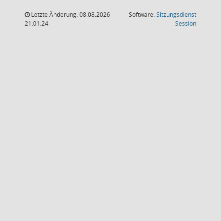
Letzte Änderung: 08.08.2026
Software:
Sitzungsdienst
(Wird in
21:01:24
Session