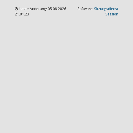
Letzte Änderung: 05.08.2026
Software:
Sitzungsdienst
(Wird in
21:01:23
Session