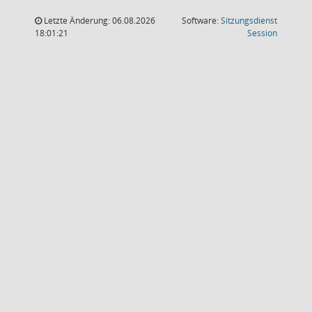
Letzte Änderung: 06.08.2026
Software:
Sitzungsdienst
(Wird in
18:01:21
Session