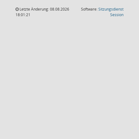
Letzte Änderung: 08.08.2026
Software:
Sitzungsdienst
(Wird in
18:01:21
Session