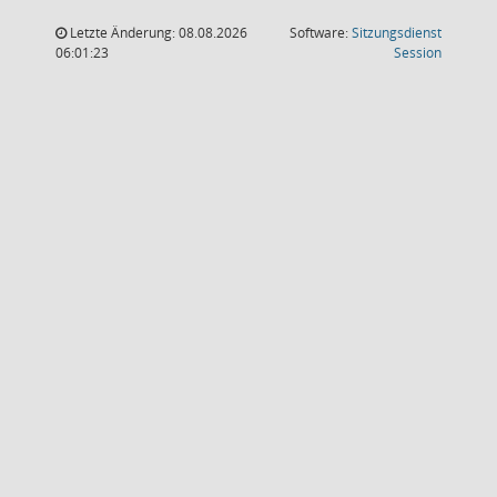
Letzte Änderung: 08.08.2026
Software:
Sitzungsdienst
(Wird in
06:01:23
Session