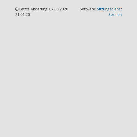
Letzte Änderung: 07.08.2026
Software:
Sitzungsdienst
(Wird in
21:01:20
Session