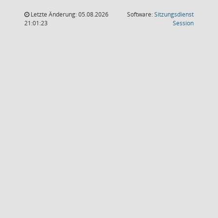
Letzte Änderung: 05.08.2026
Software:
Sitzungsdienst
(Wird in
21:01:23
Session