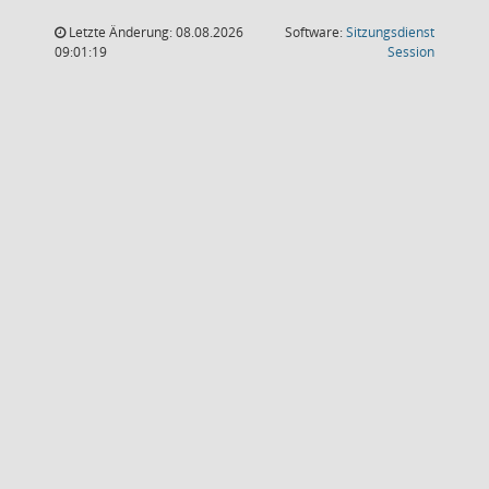
Letzte Änderung: 08.08.2026
Software:
Sitzungsdienst
(Wird in
09:01:19
Session