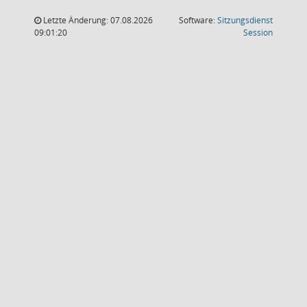
Letzte Änderung: 07.08.2026
Software:
Sitzungsdienst
(Wird in
09:01:20
Session