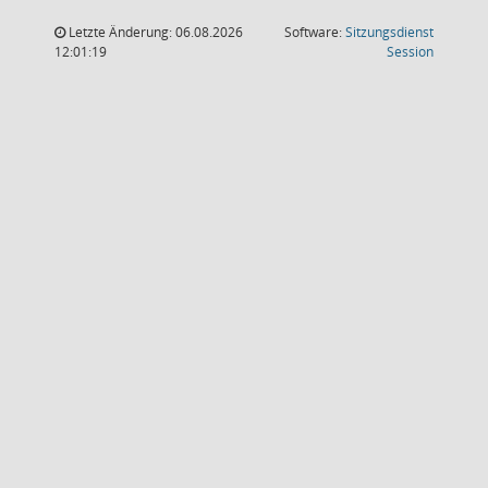
Letzte Änderung: 06.08.2026
Software:
Sitzungsdienst
(Wird in
12:01:19
Session