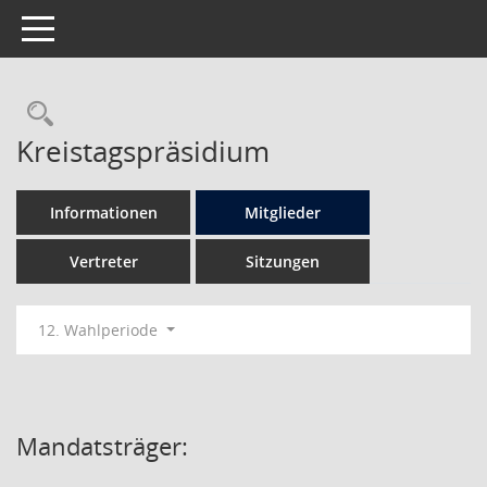
Toggle navigation
Rechercheauswahl
Kreistagspräsidium
Informationen
Mitglieder
Vertreter
Sitzungen
12. Wahlperiode
Mandatsträger: