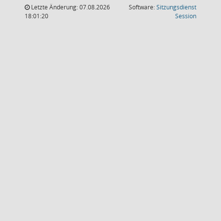
Letzte Änderung: 07.08.2026
Software:
Sitzungsdienst
(Wird in
18:01:20
Session