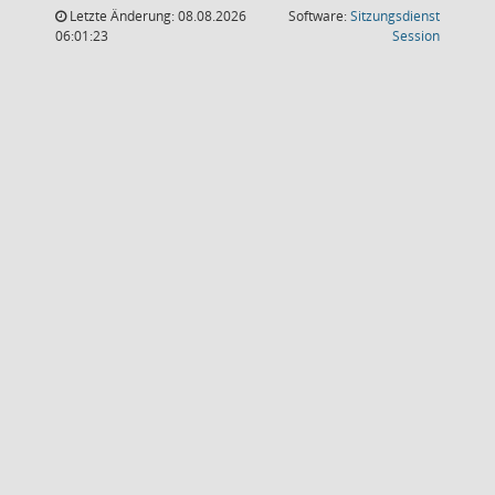
Letzte Änderung: 08.08.2026
Software:
Sitzungsdienst
(Wird in
06:01:23
Session