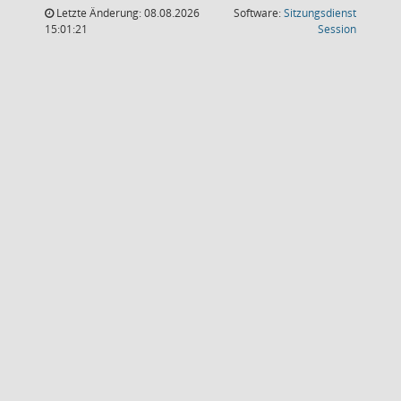
Letzte Änderung: 08.08.2026
Software:
Sitzungsdienst
(Wird in
15:01:21
Session