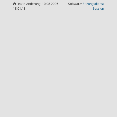
Letzte Änderung: 10.08.2026
Software:
Sitzungsdienst
(Wird in
18:01:18
Session